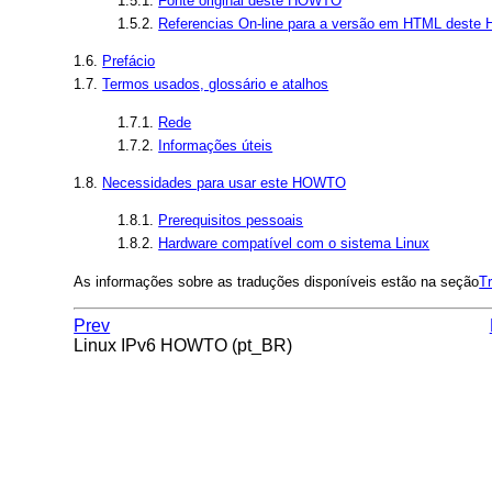
1.5.1.
Fonte original deste HOWTO
1.5.2.
Referencias On-line para a versão em HTML dest
1.6.
Prefácio
1.7.
Termos usados, glossário e atalhos
1.7.1.
Rede
1.7.2.
Informações úteis
1.8.
Necessidades para usar este HOWTO
1.8.1.
Prerequisitos pessoais
1.8.2.
Hardware compatível com o sistema Linux
As informações sobre as traduções disponíveis estão na seção
T
Prev
Linux IPv6 HOWTO (pt_BR)