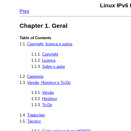
Linux IPv6
Prev
Chapter 1. Geral
Table of Contents
1.1.
Copyright, licença e outros
1.1.1.
Copyright
1.1.2.
Licença
1.1.3.
Sobre o autor
1.2.
Categoria
1.3.
Versão, Histórico e To-Do
1.3.1.
Versão
1.3.2.
Histórico
1.3.3.
To-Do
1.4.
Traduções
1.5.
Técnico