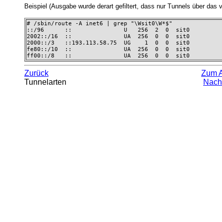
Beispiel (Ausgabe wurde derart gefiltert, dass nur Tunnels über das vi
# /sbin/route -A inet6 | grep "\Wsit0\W*$" 

::/96      ::               U   256  2  0  sit0 

2002::/16  ::               UA  256  0  0  sit0 

2000::/3   ::193.113.58.75  UG    1  0  0  sit0 

fe80::/10  ::               UA  256  0  0  sit0 

ff00::/8   ::               UA  256  0  0  sit0
Zurück
Zum 
Tunnelarten
Nach