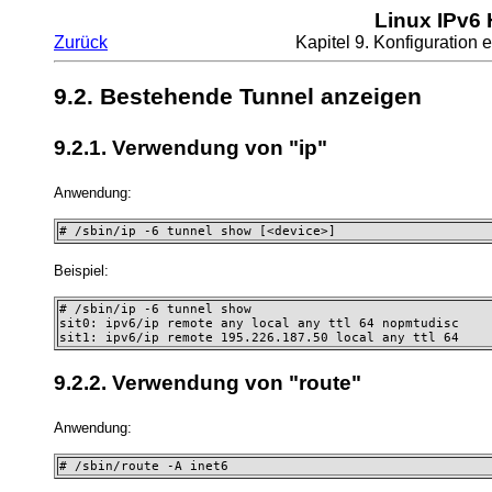
Linux IPv6
Zurück
Kapitel 9. Konfiguration 
9.2. Bestehende Tunnel anzeigen
9.2.1. Verwendung von "ip"
Anwendung:
# /sbin/ip -6 tunnel show [<device>]
Beispiel:
# /sbin/ip -6 tunnel show 

sit0: ipv6/ip remote any local any ttl 64 nopmtudisc 

sit1: ipv6/ip remote 195.226.187.50 local any ttl 64
9.2.2. Verwendung von "route"
Anwendung:
# /sbin/route -A inet6 