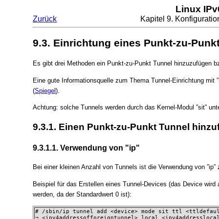
Linux IP
Zurück
Kapitel 9. Konfigurati
9.3. Einrichtung eines Punkt-zu-Punk
Es gibt drei Methoden ein Punkt-zu-Punkt Tunnel hinzuzufügen bz
Eine gute Informationsquelle zum Thema Tunnel-Einrichtung mit ”ip
(
Spiegel
).
Achtung: solche Tunnels werden durch das Kernel-Modul ”sit” unter
9.3.1. Einen Punkt-zu-Punkt Tunnel hinz
9.3.1.1. Verwendung von "ip"
Bei einer kleinen Anzahl von Tunnels ist die Verwendung von ”ip”
Beispiel für das Erstellen eines Tunnel-Devices (das Device wird a
werden, da der Standardwert 0 ist):
# /sbin/ip tunnel add <device> mode sit ttl <ttldefaul
¬ <ipv4addressofforeigntunnel> local <ipv4addressloca