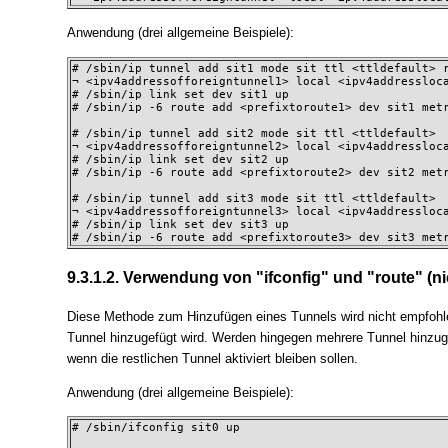
Anwendung (drei allgemeine Beispiele):
# /sbin/ip tunnel add sit1 mode sit ttl <ttldefault> r
¬ <ipv4addressofforeigntunnel1> local <ipv4addressloca
# /sbin/ip link set dev sit1 up

# /sbin/ip -6 route add <prefixtoroute1> dev sit1 metr
# /sbin/ip tunnel add sit2 mode sit ttl <ttldefault>

¬ <ipv4addressofforeigntunnel2> local <ipv4addressloca
# /sbin/ip link set dev sit2 up

# /sbin/ip -6 route add <prefixtoroute2> dev sit2 metr
# /sbin/ip tunnel add sit3 mode sit ttl <ttldefault>

¬ <ipv4addressofforeigntunnel3> local <ipv4addressloca
# /sbin/ip link set dev sit3 up

# /sbin/ip -6 route add <prefixtoroute3> dev sit3 met
9.3.1.2. Verwendung von "ifconfig" und "route" (n
Diese Methode zum Hinzufügen eines Tunnels wird nicht empfohle
Tunnel hinzugefügt wird. Werden hingegen mehrere Tunnel hinzugef
wenn die restlichen Tunnel aktiviert bleiben sollen.
Anwendung (drei allgemeine Beispiele):
# /sbin/ifconfig sit0 up
