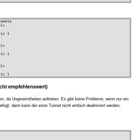
emote

l>

ic 1

l>

ic 1

l>

ric 1
icht empfehlenswert)
n, da Ungereimtheiten auftreten. Es gibt keine Probleme, wenn nur ein
ügt, dann kann der erste Tunnel nicht einfach deaktiviert werden,