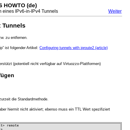
v6 HOWTO (de)
on eines IPv6-in-IPv4 Tunnels
Weiter
t Tunnels
w. zu entfernen.
” ist folgender Artikel:
Configuring tunnels with iproute2 (article)
stützt (potentiell nicht verfügbar auf Virtuozzo-Plattformen)
ufügen
 zurzeit die Standardmethode.
ber hiermit nicht aktiviert; ebenso muss ein TTL Wert spezifiziert
t> remote

l>