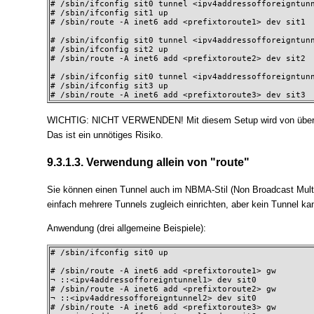
# /sbin/ifconfig sit0 tunnel <ipv4addressofforeigntunn
# /sbin/ifconfig sit1 up

# /sbin/route -A inet6 add <prefixtoroute1> dev sit1

# /sbin/ifconfig sit0 tunnel <ipv4addressofforeigntunn
# /sbin/ifconfig sit2 up

# /sbin/route -A inet6 add <prefixtoroute2> dev sit2

# /sbin/ifconfig sit0 tunnel <ipv4addressofforeigntunn
# /sbin/ifconfig sit3 up

# /sbin/route -A inet6 add <prefixtoroute3> dev sit3
WICHTIG: NICHT VERWENDEN! Mit diesem Setup wird von überall a
Das ist ein unnötiges Risiko.
9.3.1.3. Verwendung allein von "route"
Sie können einen Tunnel auch im NBMA-Stil (Non Broadcast Multi
einfach mehrere Tunnels zugleich einrichten, aber kein Tunnel ka
Anwendung (drei allgemeine Beispiele):
# /sbin/ifconfig sit0 up

# /sbin/route -A inet6 add <prefixtoroute1> gw

¬ ::<ipv4addressofforeigntunnel1> dev sit0

# /sbin/route -A inet6 add <prefixtoroute2> gw

¬ ::<ipv4addressofforeigntunnel2> dev sit0

# /sbin/route -A inet6 add <prefixtoroute3> gw
