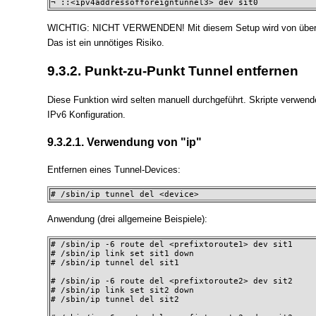
¬ ::<ipv4addressofforeigntunnel3> dev sit0
WICHTIG: NICHT VERWENDEN! Mit diesem Setup wird von überall a
Das ist ein unnötiges Risiko.
9.3.2. Punkt-zu-Punkt Tunnel entfernen
Diese Funktion wird selten manuell durchgeführt. Skripte verwen
IPv6 Konfiguration.
9.3.2.1. Verwendung von "ip"
Entfernen eines Tunnel-Devices:
# /sbin/ip tunnel del <device>
Anwendung (drei allgemeine Beispiele):
# /sbin/ip -6 route del <prefixtoroute1> dev sit1

# /sbin/ip link set sit1 down

# /sbin/ip tunnel del sit1

# /sbin/ip -6 route del <prefixtoroute2> dev sit2

# /sbin/ip link set sit2 down

# /sbin/ip tunnel del sit2
