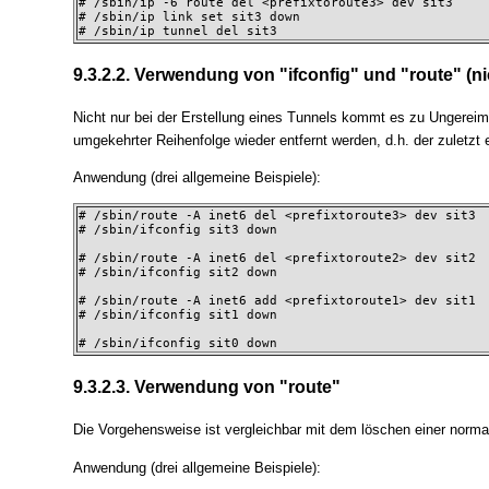
# /sbin/ip -6 route del <prefixtoroute3> dev sit3

# /sbin/ip link set sit3 down

# /sbin/ip tunnel del sit3
9.3.2.2. Verwendung von "ifconfig" und "route" (
Nicht nur bei der Erstellung eines Tunnels kommt es zu Ungerei
umgekehrter Reihenfolge wieder entfernt werden, d.h. der zuletzt e
Anwendung (drei allgemeine Beispiele):
# /sbin/route -A inet6 del <prefixtoroute3> dev sit3

# /sbin/ifconfig sit3 down

# /sbin/route -A inet6 del <prefixtoroute2> dev sit2

# /sbin/ifconfig sit2 down

# /sbin/route -A inet6 add <prefixtoroute1> dev sit1

# /sbin/ifconfig sit1 down

# /sbin/ifconfig sit0 down
9.3.2.3. Verwendung von "route"
Die Vorgehensweise ist vergleichbar mit dem löschen einer norma
Anwendung (drei allgemeine Beispiele):